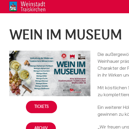
Zum
Inhalt
springen
WEIN IM MUSEUM
Die außergewöh
Weinhauer präs
Charakter der 
in ihr Wirken u
Mit köstlichen
zu komplettier
TICKETS
Ein weiterer H
gewinnen zu k
„Wir freuen un
ARCHIV