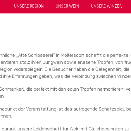
UNSERE REGION
UNSER WEIN
UNSERE WINZER
nliche „Alte Schlosserei“ in Möllersdorf schafft die perfekte 
entieren stolz ihren Jungwein sowie erlesene Tropfen, von fru
Region widerspiegeln. Die Besucher haben die Gelegenheit, die 
nd ihre Erfahrungen geben, was die Verbindung zwischen Winzer
 Schmankerl, die perfekt mit den edlen Tropfen harmonieren,
en.
öhepunkt der Veranstaltung ist das aufregende Schätzspiel, be
önnen.
s darauf, unsere Leidenschaft für Wein mit Gleichgesinnten 