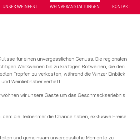
UNSER WEINFEST
WEINVERANSTALTUNGEN
KONTAKT
Kulisse für einen unvergesslichen Genuss. Die regionalen
chtigen Weißweinen bis zu kräftigen Rotweinen, die den
edlen Tropfen zu verkosten, während die Winzer Einblick
 und Weinliebhaber vertieft.
 verwöhnen wir unsere Gäste um das Geschmackserlebnis
i dem die Teilnehmer die Chance haben, exklusive Preise
zu teilen und gemeinsam unvergessliche Momente zu